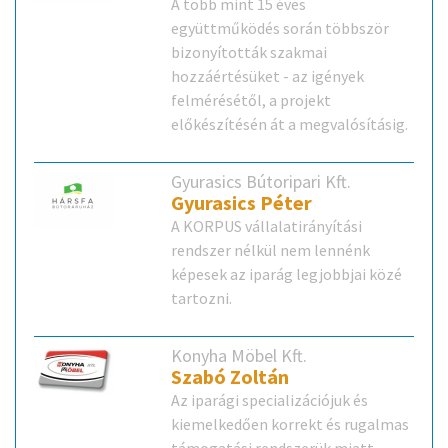
A több mint 15 éves
együttműködés során többször
bizonyították szakmai
hozzáértésüket - az igények
felmérésétől, a projekt
előkészítésén át a megvalósításig.
Gyurasics Bútoripari Kft.
Gyurasics Péter
A KORPUS vállalatirányítási
rendszer nélkül nem lennénk
képesek az iparág legjobbjai közé
tartozni.
Konyha Möbel Kft.
Szabó Zoltán
Az iparági specializációjuk és
kiemelkedően korrekt és rugalmas