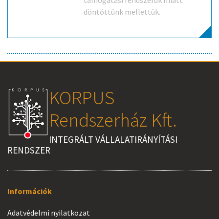
támogatási rendszerük miatt
döntöttünk mellettük.
KORPUS
Rendszerház Kft.
INTEGRÁLT VÁLLALATIRÁNYÍTÁSI
RENDSZER
Információk
Adatvédelmi nyilatkozat