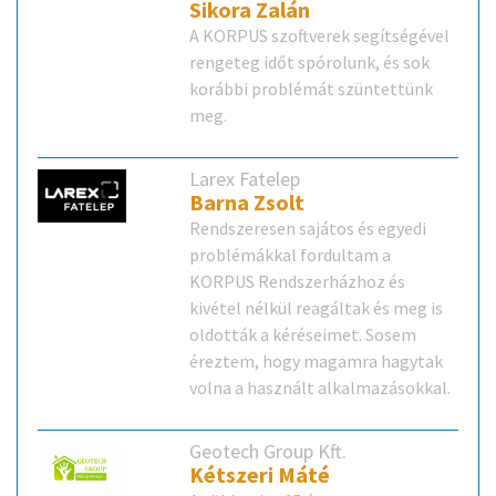
Sikora Zalán
A KORPUS szoftverek segítségével
rengeteg időt spórolunk, és sok
korábbi problémát szüntettünk
meg.
Larex Fatelep
Barna Zsolt
Rendszeresen sajátos és egyedi
problémákkal fordultam a
KORPUS Rendszerházhoz és
kivétel nélkül reagáltak és meg is
oldották a kéréseimet. Sosem
éreztem, hogy magamra hagytak
volna a használt alkalmazásokkal.
Geotech Group Kft.
Kétszeri Máté